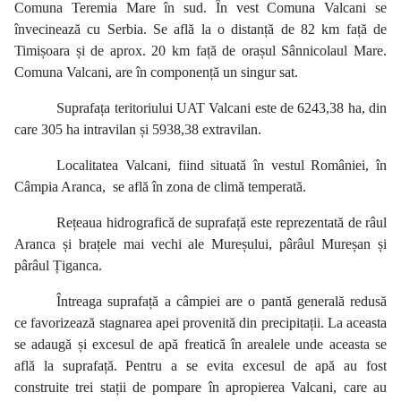
Comuna Teremia Mare în sud. În vest Comuna Valcani se
învecinează cu Serbia. Se află la o distanță de 82 km față de
Timișoara și de aprox. 20 km față de orașul Sânnicolaul Mare.
Comuna Valcani, are în componență un singur sat.
Suprafața teritoriului UAT Valcani este de 6243,38 ha, din
care 305 ha intravilan și 5938,38 extravilan.
Localitatea Valcani, fiind situată în vestul României, în
Câmpia Aranca,
se află în zona de climă temperată.
Rețeaua hidrografică de suprafață este reprezentată de râul
Aranca și brațele mai vechi ale Mureșului, pârâul Mureșan și
pârâul Țiganca.
Întreaga suprafață a câmpiei are o pantă generală redusă
ce favorizează stagnarea apei provenită din precipitații. La aceasta
se adaugă și excesul de apă freatică în arealele unde aceasta se
află la suprafață. Pentru a se evita excesul de apă au fost
construite trei stații de pompare în apropierea Valcani, care au