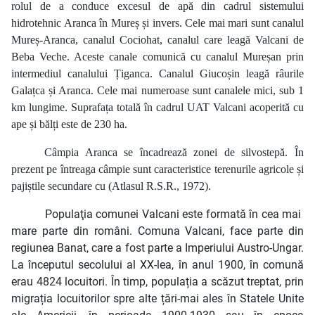
rolul de a conduce excesul de apă din cadrul sistemului
hidrotehnic Aranca în Mureș și invers. Cele mai mari sunt canalul
Mureș-Aranca, canalul Cociohat, canalul care leagă Valcani de
Beba Veche. Aceste canale comunică cu canalul Mureșan prin
intermediul canalului Țiganca. Canalul Giucoșin leagă râurile
Galațca și Aranca. Cele mai numeroase sunt canalele mici, sub 1
km lungime. Suprafața totală în cadrul UAT Valcani acoperită cu
ape și bălți este de 230 ha.
Câmpia Aranca se încadrează zonei de silvostepă. În
prezent pe întreaga câmpie sunt caracteristice terenurile agricole și
pajiștile secundare cu (Atlasul R.S.R., 1972).
Populaţia comunei Valcani este formată în cea mai
mare parte din români. Comuna Valcani, face parte din
regiunea Banat, care a fost parte a Imperiului Austro-Ungar.
La începutul secolului al XX-lea, în anul 1900, în comună
erau 4824 locuitori. În timp, populația a scăzut treptat, prin
migrația locuitorilor spre alte țări-mai ales în Statele Unite