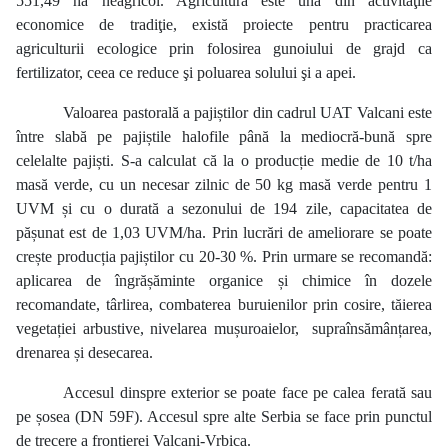
551,49 ha neagricol. Agricultura este una din activităţile
economice de tradiţie, există proiecte pentru practicarea
agriculturii ecologice prin folosirea gunoiului de grajd ca
fertilizator, ceea ce reduce şi poluarea solului şi a apei.
Valoarea pastorală a pajiștilor din cadrul UAT Valcani este
între slabă pe pajiștile halofile până la mediocră-bună spre
celelalte pajiști. S-a calculat că la o producție medie de 10 t/ha
masă verde, cu un necesar zilnic de 50 kg masă verde pentru 1
UVM și cu o durată a sezonului de 194 zile, capacitatea de
pășunat est de 1,03 UVM/ha. Prin lucrări de ameliorare se poate
crește producția pajiștilor cu 20-30 %. Prin urmare se recomandă:
aplicarea de îngrășăminte organice și chimice în dozele
recomandate, târlirea, combaterea buruienilor prin cosire, tăierea
vegetației arbustive, nivelarea mușuroaielor,
supraînsămânțarea,
drenarea și desecarea.
Accesul dinspre exterior se poate face pe calea ferată sau
pe șosea (DN 59F). Accesul spre alte Serbia se face prin punctul
de trecere a frontierei Valcani-Vrbica.