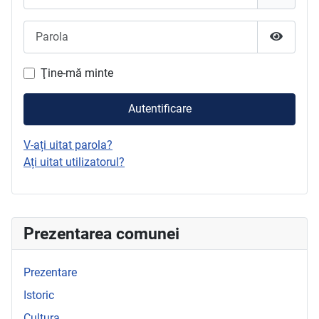
Parola
Arată Pa
Ţine-mă minte
Autentificare
V-ați uitat parola?
Ați uitat utilizatorul?
Prezentarea comunei
Prezentare
Istoric
Cultura