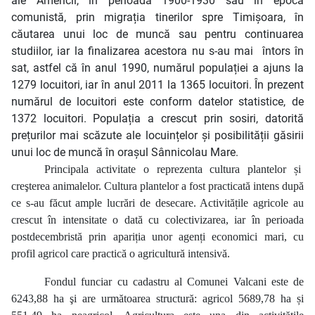
ale Americii, în perioada 1900-1930 sau în epoca
comunistă, prin migrația tinerilor spre Timișoara, în
căutarea unui loc de muncă sau pentru continuarea
studiilor, iar la finalizarea acestora nu s-au mai
întors în
sat, astfel că în anul 1990, numărul populației a ajuns la
1279 locuitori, iar în anul 2011 la 1365 locuitori. În prezent
numărul de locuitori este conform datelor statistice, de
1372 locuitori. Populația a crescut prin sosiri, datorită
prețurilor mai scăzute ale locuințelor și posibilității găsirii
unui loc de muncă în orașul Sânnicolau Mare.
Principala activitate o reprezenta cultura plantelor și
creşterea animalelor. Cultura plantelor a fost practicată intens după
ce s-au făcut ample lucrări de desecare. Activitățile agricole au
crescut în intensitate o dată cu colectivizarea, iar în perioada
postdecembristă prin apariția unor agenți economici mari, cu
profil agricol care practică o agricultură intensivă.
Fondul funciar cu cadastru al Comunei Valcani este de
6243,88 ha şi are următoarea structură: agricol 5689,78 ha și