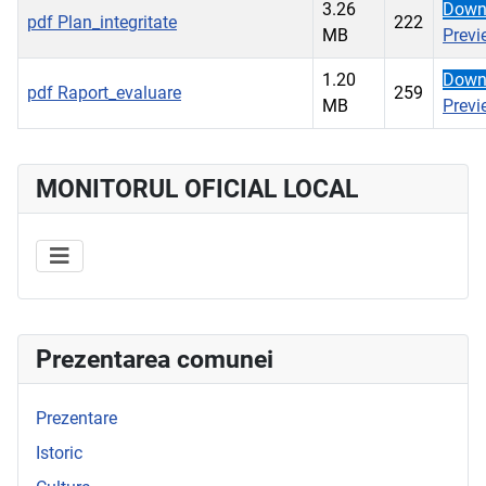
3.26
Down
pdf
Plan_integritate
222
MB
Previ
1.20
Down
pdf
Raport_evaluare
259
MB
Previ
MONITORUL OFICIAL LOCAL
Prezentarea comunei
Prezentare
Istoric