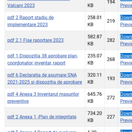
194
Valcani 2023
KB
Previ
pdf
2 Raport stadiu de
258.01
Down
219
implementare 2023
KB
Previ
582.87
Down
pdf
2.1 Fise raportare 2023
282
KB
Previ
pdf
1 Dispozitia 38 aprobare plan,
235.07
Down
268
coordonator, inventar, raport
KB
Previ
pdf
6 Declaratia de asumare SNA
320.11
Down
193
2021-2025 si dispoziția de aprobare
KB
Previ
pdf
4 Anexa 3 Inventarul masurilor
645.76
Down
272
preventive
KB
Previ
734.20
Down
pdf
2 Anexa 1 -Plan de integritate
227
KB
Previ