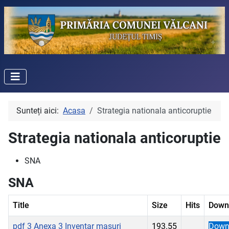
Sunteți aici:
Acasa
Strategia nationala anticoruptie
Strategia nationala anticoruptie
SNA
SNA
Title
Size
Hits
Down
pdf
3 Anexa 3 Inventar masuri
193.55
Down