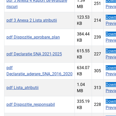
pdf
5 Anexa 4 Raport de evaluare
1.39
Down
251
riscuri
MB
Previ
123.53
Down
pdf
3 Anexa 2 Lista atributii
214
KB
Previ
384.44
Down
pdf
Dispozitie_aprobare_plan
239
KB
Previ
615.55
Down
pdf
Declaratie SNA 2021-2025
227
KB
Previ
pdf
634.07
Down
305
Declaratie_aderare_SNA_2016_2020
KB
Previ
1.04
Down
pdf
Lista_atributii
313
MB
Previ
335.19
Down
pdf
Dispozitie_responsabil
228
KB
Previ